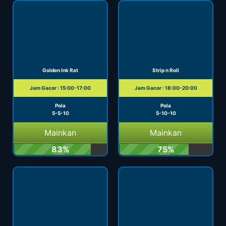
Golden Ink Rat
Strip n Roll
Jam Gacor : 15:00-17:00
Jam Gacor : 18:00-20:00
Pola
Pola
5-5-10
5-10-10
Mainkan
Mainkan
83%
75%