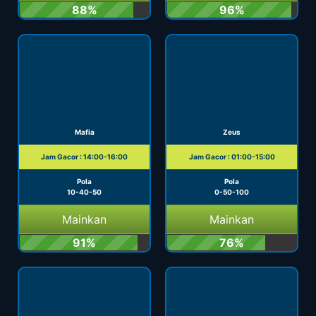
88%
96%
Mafia
Zeus
Jam Gacor : 14:00-16:00
Jam Gacor : 01:00-15:00
Pola
Pola
10-40-50
0-50-100
Mainkan
Mainkan
91%
76%