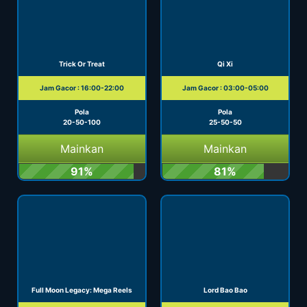
Trick Or Treat
Qi Xi
Jam Gacor : 16:00-22:00
Jam Gacor : 03:00-05:00
Pola
Pola
20-50-100
25-50-50
Mainkan
Mainkan
91%
81%
Full Moon Legacy: Mega Reels
Lord Bao Bao