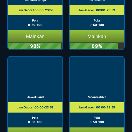
Jam Gacor : 00:00-23:59
Jam Gacor : 00:00-23:59
Pola
Pola
0-50-100
0-50-100
Mainkan
Mainkan
98%
89%
Jewel Land
Moon Rabbit
Jam Gacor : 00:00-23:59
Jam Gacor : 00:00-23:59
Pola
Pola
0-50-100
0-50-100