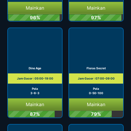
Mainkan
Mainkan
96%
97%
Dino Age
Floras Secret
Jam Gacor : 05:00-19:00
Jam Gacor : 07:00-09:00
Pola
Pola
3-6-3
0-50-100
Mainkan
Mainkan
87%
79%