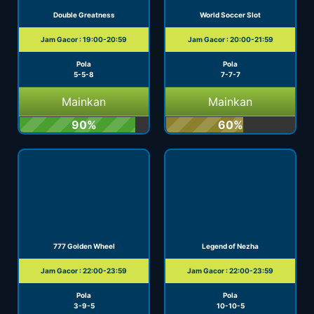
Double Greatness
World Soccer Slot
Jam Gacor : 19:00-20:59
Jam Gacor : 20:00-21:59
Pola
Pola
5-5-8
7-7-7
Mainkan
Mainkan
90%
60%
777 Golden Wheel
Legend of Nezha
Jam Gacor : 22:00-23:59
Jam Gacor : 22:00-23:59
Pola
Pola
3-9-5
10-10-5