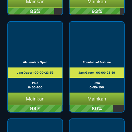
Mainkan
Mainkan
85%
93%
Alchemists Spell
Fountain of Fortune
Jam Gacor : 00:00-23:59
Jam Gacor : 00:00-23:59
Pola
Pola
0-50-100
0-50-100
Mainkan
Mainkan
99%
80%