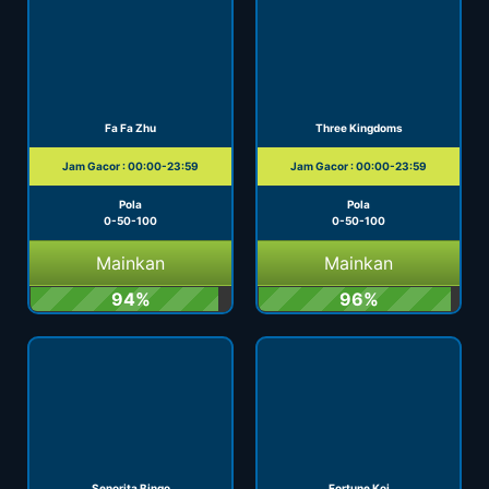
Fa Fa Zhu
Three Kingdoms
Jam Gacor : 00:00-23:59
Jam Gacor : 00:00-23:59
Pola
Pola
0-50-100
0-50-100
Mainkan
Mainkan
94%
96%
Senorita Bingo
Fortune Koi