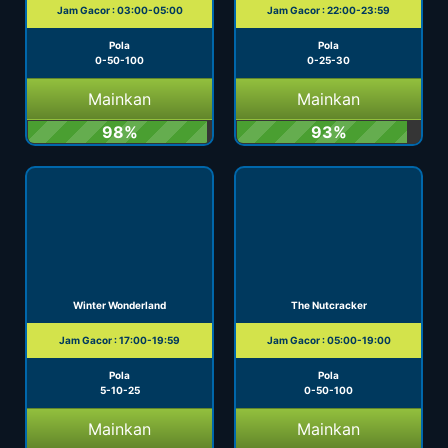
Jam Gacor : 03:00-05:00
Jam Gacor : 22:00-23:59
Pola
Pola
0-50-100
0-25-30
Mainkan
Mainkan
98%
93%
Winter Wonderland
The Nutcracker
Jam Gacor : 17:00-19:59
Jam Gacor : 05:00-19:00
Pola
Pola
5-10-25
0-50-100
Mainkan
Mainkan