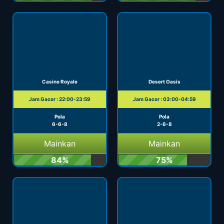
Casino Royale
Desert Oasis
Jam Gacor : 22:00-23:59
Jam Gacor : 03:00-04:59
Pola
Pola
6-6-8
2-6-8
Mainkan
Mainkan
84%
75%