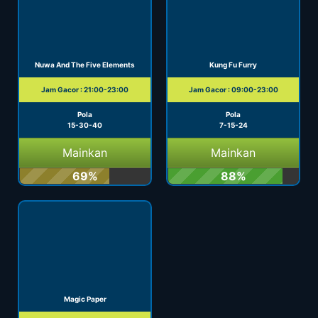
Nuwa And The Five Elements
Kung Fu Furry
Jam Gacor : 21:00-23:00
Jam Gacor : 09:00-23:00
Pola
Pola
15-30-40
7-15-24
Mainkan
Mainkan
69%
88%
Magic Paper