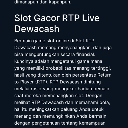
dimanapun dan kapanpun.
Slot Gacor RTP Live
Dewacash
Bermain game slot online di Slot RTP
Dewacash memang menyenangkan, dan juga
bisa menguntungkan secara finansial.
Kuncinya adalah mengetahui game mana
yang memiliki probabilitas menang tertinggi,
hasil yang ditentukan oleh persentase Return
to Player (RTP). RTP Dewacash dihitung
melalui rasio yang mengukur hadiah pemain
saat mereka memenangkan slot. Dengan
melihat RTP Dewacash dan memahami pola,
hal itu meningkatkan peluang Anda untuk
menang dan memungkinkan Anda bermain
dengan pengetahuan tentang kemampuan